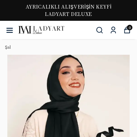
AYRICALIKLI ALIŞVERİŞİN KEYFİ
LADYART DELUXE
0
Şal